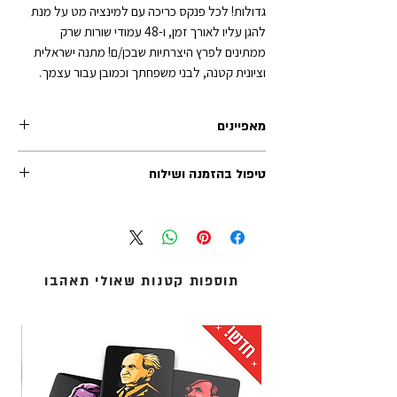
גדולות! לכל פנקס כריכה עם למינציה מט על מנת
להגן עליו לאורך זמן, ו-48 עמודי שורות שרק
ממתינים לפרץ היצרתיות שבכן/ם! מתנה ישראלית
וציונית קטנה, לבני משפחתך וכמובן עבור עצמך.
מאפיינים
טיפול בהזמנה ושילוח
גודל כל פנקס: 14.5 על 9.5 ס"מ
48 עמודים
זמן הטיפול בכל הזמנה (לפני השילוח) נע בין 1-2 ימי
כריכת סיכות רכה
עסקים. משלוחי אקספרס לרוב מטופלים תוך יום
עובי הכריכה - 250 גר' + למינציה מט
עסקים אחד.
דפי שורות בצבע לבן - 80 גר'
אנו מציעים שלוש שיטות משלוח:
תוספות קטנות שאולי תאהבו
1. איסוף עצמי (ללא עלות): מדלפק הקבלה של מוזיאון
העם היהודי ('אנו') באוניברסיטת תל-אביב.
2. שליחים עד הבית: נמסר עד 5 ימי עסקים - לכתובת
מגוריכם.
3. אקספרס לדלת הבית: נמסר תוך 1 עד 3 ימי עסקים -
לכתובת מגוריכם.
* עלות המשלוח מחושבת בסל הקניות