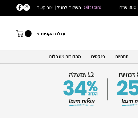
ח
Gift Card |
| משלוח לחו"ל
צור קשר
עג
לת הקניות >
תחתיות
פנקסים
מהדורות מוגבלות