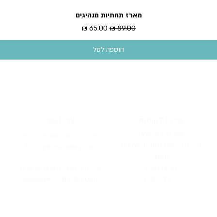
מארז תחתיות מנהיגים
תצוגה מהירה
מחיר רגיל
מחיר מבצע
הוספה לסל
שירות לקוחות
צרו קשר
משלוחים והחזרות
שירות לקוחות, וש
אלות כלליות:
מכירה בכמויות לחנויות וארגונים
info@pieceofh
istory.com
תקנון
חנ
ויות
בארץ
מכירה בכמויות לחנו
יות וארגונים:
מדריך מתנות
ofhistory.com
sales@piece