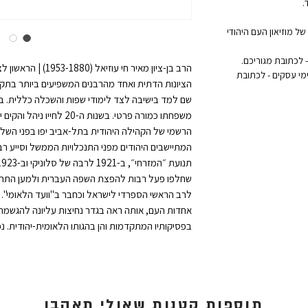
.
ל מוזיאון העם היהודי
הרב בן-ציון מאיר חי עו
אקספרס לדלת הבית: נמסר תוך 1 עד 3 ימי עסקים - לכתובת
הציונות הדתית ואחד מהרבנים המשפיעים ביותר בתקו
הרשמי של הקהילה היהודית בתל-אביב יפו בפני השלטו
לרב הראשי הספרדי לישראל וכחבר ב"וועד הלאומי". א
אחדות העם, אותה ראה בגדר נחיצות עליונה להגשמת החזו
בפסיקותיו המתקדמות והן בהגותו הלאומית-יהודית. נפטר בגיל 73 ממ
תוספות קטנות שאולי תאהבו