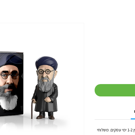
זמן הטיפול בכל הזמנה (לפני השילוח) נע בין 1-2 ימי עסקים. משלוחי