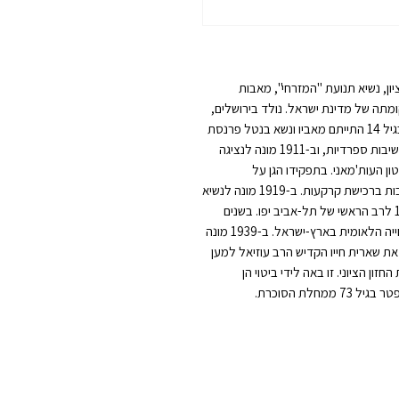
זיאל (1953-1880) | הראשון לציון, נשיא תנועת "המזרחי", מאבות
מתה של מדינת ישראל. נולד בירושלים,
שם למד בישיבה לצד לימודי שפות והשכלה כללית. בגיל 14 התייתם מאביו ונשא בנטל פרנסת
משפחתו כמורה פרטי. בשנות ה-20 לחייו ניהל והקים ישיבות ספרדיות, וב-1911 מונה לנציגה
ן העות'מאני. בתפקידו הגן על
המתיישבים היהודים מפני התנכלויות הממשל וסייע רבות ברכישת קרקעות. ב-1919 מונה לנשיא
תנועת ״המזרחי״, ב-1921 לרבה של סלוניקי וב-1923 לרב הראשי של תל-אביב יפו. בשנים
שחלפו פעל רבות להפצת השפה העברית ולמען התחייה הלאומית בארץ-ישראל. ב-1939 מונה
ת שארית חייו הקדיש הרב עוזיאל למען
ן הציוני. זו באה לידי ביטוי הן
חלת הסוכרת.