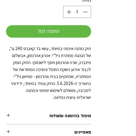
כמות
*
הוספה לסל
תיק כותנה איכותי במיוחד, עשוי בד קאנבס 240 גר',
של הנהגת מחתרת ניל"י: אהרון אהרנסון, אבשלום
פיינברג, שרה אהרנסון ויוסף לישנסקי. התיק הופק
לכבוד אירוע השקת הסמל והסיכה המחודשת של
המחתרת, שהתקיים בבית אהרנסון - מוזיאון ניל"י
בתאריך ה-5.6.2026. התיק עמיד במיוחד, ידידותי
לסביבה, ומושלם לשימוש יומיומי וכמתנה
ישראלית-ציונית נפלאה.
טיפול בהזמנה ומשלוח
זמן הטיפול בכל הזמנה (לפני השילוח) נע בין 1-2 ימי
מאפיינים
עסקים. משלוחי אקספרס לרוב מטופלים תוך יום