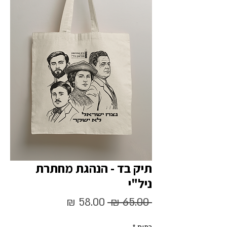
תיק בד - הנהגת מחתרת
ניל"י
מחיר
מחיר
 ‏65.00 ‏₪ 
רגיל
מבצע