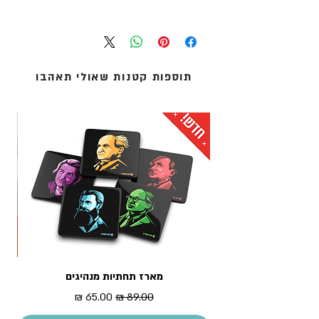
עסקים אחד.
תיק כותנה - קאנבס 240 גרם
אנו מציעים שלוש שיטות משלוח:
מידות התיק: 40 על 44 ס"מ
1. איסוף עצמי (ללא עלות): מדלפק הקבלה של מוזיאון
התיק מגיע עטוף בשקית צלופן
העם היהודי ('אנו') באוניברסיטת תל-אביב.
2. שליחים עד הבית: נמסר עד 5 ימי עסקים - לכתובת
תוספות קטנות שאולי תאהבו
מגוריכם.
3. אקספרס לדלת הבית: נמסר תוך 1 עד 3 ימי עסקים -
לכתובת מגוריכם.
* עלות המשלוח מחושבת בסל הקניות
מארז תחתיות מנהיגים
מדר
מחיר רגיל
מחיר מבצע