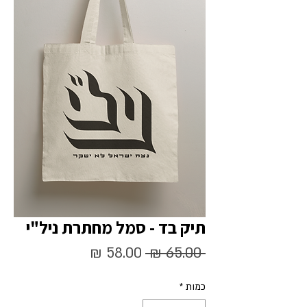
תיק בד - סמל מחתרת ניל"י
מחיר
מחיר
 ‏65.00 ‏₪ 
רגיל
מבצע
כמות
*