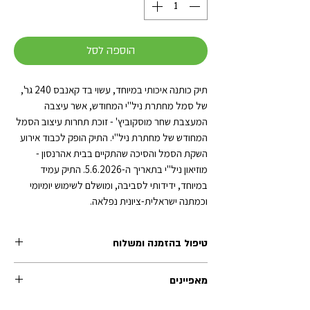
הוספה לסל
תיק כותנה איכותי במיוחד, עשוי בד קאנבס 240 גר',
של סמל מחתרת ניל"י המחודש, אשר עיצבה
המעצבת שחר מוסקוביץ' - זוכת תחרות עיצוב הסמל
המחודש של מחתרת ניל"י. התיק הופק לכבוד אירוע
השקת הסמל והסיכה שהתקיים בבית אהרנסון -
מוזיאון ניל"י בתאריך ה-5.6.2026. התיק עמיד
במיוחד, ידידותי לסביבה, ומושלם לשימוש יומיומי
וכמתנה ישראלית-ציונית נפלאה.
טיפול בהזמנה ומשלוח
זמן הטיפול בכל הזמנה (לפני השילוח) נע בין 1-2 ימי
מאפיינים
עסקים. משלוחי אקספרס לרוב מטופלים תוך יום
עסקים אחד.
תיק כותנה - קאנבס 240 גרם