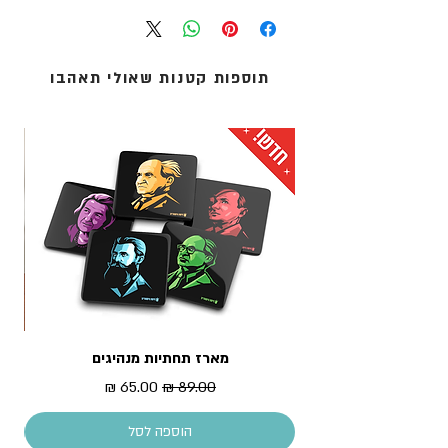
אנו מציעים שלוש שיטות משלוח:
מידות התיק: 40 על 44 ס"מ
1. איסוף עצמי (ללא עלות): מדלפק הקבלה של מוזיאון
התיק מגיע עטוף בשקית צלופן
העם היהודי ('אנו') באוניברסיטת תל-אביב.
2. שליחים עד הבית: נמסר עד 5 ימי עסקים - לכתובת
תוספות קטנות שאולי תאהבו
מגוריכם.
3. אקספרס לדלת הבית: נמסר תוך 1 עד 3 ימי עסקים -
לכתובת מגוריכם.
* עלות המשלוח מחושבת בסל הקניות
מארז תחתיות מנהיגים
מדר
מחיר רגיל
מחיר מבצע
הוספה לסל