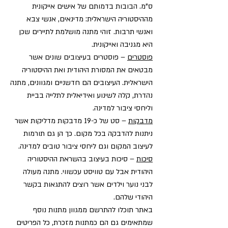
ס"מ. הבובות בדמותם של אישים אייקונית
מההיסטוריה הישראלית: מדינאים, אנשי צבא
ואנשי תרבות. זוהי מתנה מושלמת לתיירים שכן
היא מגניבה ואייקונית.
פוסטרים
– פוסטרים בעיצובים שונים אשר
מבטאים את המסורת היהודית ואת ההיסטוריה
הישראלית. העיצובים הם חדשניים ומגוונים, מתנה
נהדרת, קלה לשינוע ואידיאלית לתלייה בביית
וליחסי ציבור למדינה.
מדבקות
– סט של כ-19 מדבקות מדליקות אשר
ניתנות להדבקה בכל מקום. כך הן גם תורמות
לעיצוב המקום וגם ליחסי ציבור טובים למדינה.
סיכות
– סיכות בעיצוב בהשראת ההיסטוריה
היהודית אבל עם טוויסט עכשווי. מתנה מעולה
לבני נוער וילדים אשר רוצים להתגאות בקשר
היהודי שלהם.
באתר תוכלו להתרשם ממגוון מתנות נוסף
שמתאימים גם הם כמתנות מזכרת, כל הפריטים