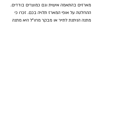
מארזים בהתאמה אישית וגם כמוצרים בודדים.
ההחלטה על אופי המארז תלויה בכם. זכרו כי
מתנה הניתנת לתייר או מבקר מחו"ל היא מתנה
אשר צריכה לעבור שינוע לארץ המקור שלו, לכן
חשוב שתהה קלה לנשיאה ולא תכביד יתר על
המידה על הכבודה. לקבלת פרטים נוספים או
בירור שאלות תוכלו ליצור קשר בעזרת מספר
הטלפון:
073-3744925
.
עקבו אחרינו!
All content copyright © Piece of History 2013.
All rights reserved.