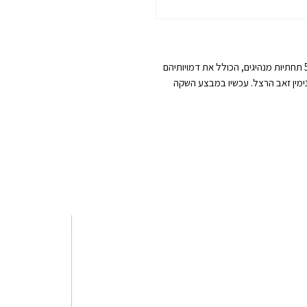
לרגל חגיגות עצמאות 75 למדינת ישראל - מארז של 5 תחתיות מנהיגים, הכולל את דמויותיהם
ובנימין זאב הרצל. עכשיו במבצע השקה