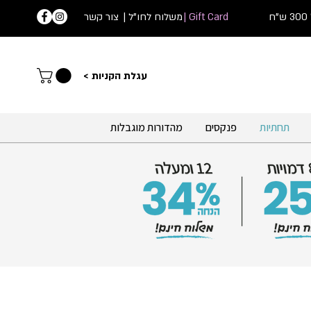
ח
Gift Card |
| משלוח לחו"ל
צור קשר
עג
לת הקניות >
תחתיות
פנקסים
מהדורות מוגבלות