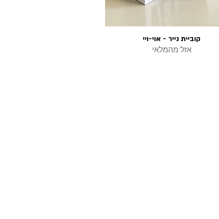
קוביית נייר - אוי-ויי
תצוגה מהירה
אזל מהמלאי