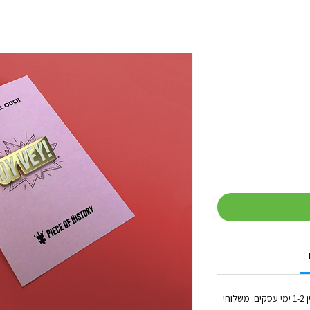
זמן הטיפול בכל הזמנה (לפני השילוח) נע בין 1-2 ימי עסקים. משלוחי