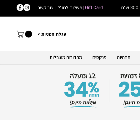
ח
Gift Card |
| משלוח לחו"ל
צור קשר
עג
לת הקניות >
תחתיות
פנקסים
מהדורות מוגבלות