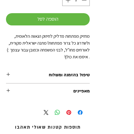
הוספה לסל
מחזיק מפתחות מדליק לחיזוק הגאווה הלאומית,
ולשדרוג כל צרור מפתחות! מתנה ישראלית מקורית,
לאורחים מחו"ל, לבני המשפחה וכמובן עבור עצמך :)
. איספו את כולן!
טיפול בהזמנה ומשלוח
זמן הטיפול בכל הזמנה (לפני השילוח) נע בין 1-2 ימי
מאפיינים
עסקים. משלוחי אקספרס לרוב מטופלים תוך יום
עסקים אחד.
גודל התליון: 5 ס"מ
אנו מציעים שלוש שיטות משלוח:
אורך שרשרת (כולל טבעת): 6 ס"מ
1. איסוף עצמי (ללא עלות): מדלפק הקבלה של מוזיאון
מידות קרטון תומך: 14X6.5 ס"מ
העם היהודי ('אנו') באוניברסיטת תל-אביב.
חומר: מתכת/אמייל
2. שליחים עד הבית: נמסר עד 5 ימי עסקים - לכתובת
תוספות קטנות שאולי תאהבו
המוצר מגיע עטוף בשקית צלופן
מגוריכם.