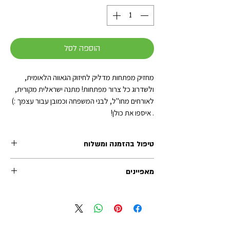
הוספה לסל
מחזיק מפתחות מדליק לחיזוק הגאווה הלאומית,
ולשדרוג כל צרור מפתחות! מתנה ישראלית מקורית,
לאורחים מחו"ל, לבני המשפחה וכמובן עבור עצמך :)
. איספו את כולן!
טיפול בהזמנה ומשלוח
זמן הטיפול בכל הזמנה (לפני השילוח) נע בין 1-2 ימי
מאפיינים
עסקים. משלוחי אקספרס לרוב מטופלים תוך יום
עסקים אחד.
גודל התליון: 4.5 ס"מ
אנו מציעים שלוש שיטות משלוח:
אורך שרשרת (כולל טבעת): 6 ס"מ
1. איסוף עצמי (ללא עלות): מדלפק הקבלה של מוזיאון
מידות קרטון תומך: 14X6.5 ס"מ
העם היהודי ('אנו') באוניברסיטת תל-אביב.
חומר: מתכת/אמייל
2. שליחים עד הבית: נמסר עד 5 ימי עסקים - לכתובת