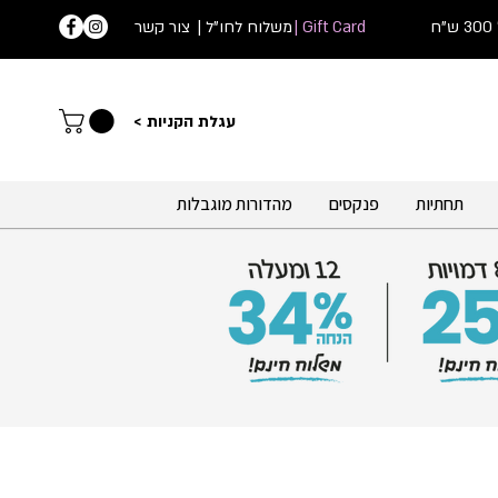
ח
Gift Card |
| משלוח לחו"ל
צור קשר
עג
לת הקניות >
תחתיות
פנקסים
מהדורות מוגבלות