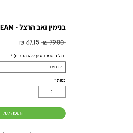
בנימין זאב הרצל - DREAM
מחיר
מחיר
 ‏79.00 ‏₪ 
רגיל
מבצע
גודל פוסטר (מגיע ללא מסגרת)
*
לבחירה
כמות
*
הוספה לסל