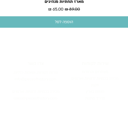
מארז תחתיות מנהיגים
תצוגה מהירה
מחיר רגיל
מחיר מבצע
הוספה לסל
שירות לקוחות
צרו קשר
משלוחים והחזרות
שירות לקוחות, וש
אלות כלליות:
מכירה בכמויות לחנויות וארגונים
info@pieceofh
istory.com
תקנון
חנ
ויות
בארץ
מכירה בכמויות לחנו
יות וארגונים:
מדריך מתנות
ofhistory.com
sales@piece