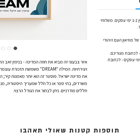
זמן הטיפול בכל הזמנה (לפני השילוח) נע בין 1-2 ימי עסקים. משלוחי
.
ל מוזיאון העם היהודי
אקספרס לדלת הבית: נמסר תוך 1 עד 3 ימי עסקים - לכתובת
איור צבעוני זה מביא את חוזה המדינה - בנימין זאב 
ויצירתיות. המילה "DREAM" משמשת
את מדינת ישראל. פוסטר זה הוא יותר מאמנות קיר; ה
משרדים, בתי ספר או כל חלל שמעריך היסטוריה, מנה
חללים מודרניים. ניתן לבחור את הגודל הרצוי.
תוספות קטנות שאולי תאהבו