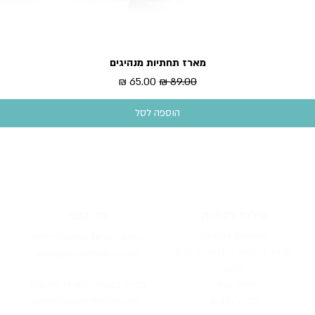
מארז תחתיות מנהיגים
תצוגה מהירה
מחיר רגיל
מחיר מבצע
הוספה לסל
שירות לקוחות
צרו קשר
משלוחים והחזרות
שירות לקוחות, וש
אלות כלליות:
מכירה בכמויות לחנויות וארגונים
info@pieceofh
istory.com
תקנון
חנ
ויות
בארץ
מכירה בכמויות לחנו
יות וארגונים:
מדריך מתנות
ofhistory.com
sales@piece