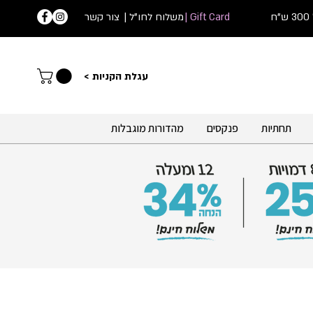
ח
Gift Card |
| משלוח לחו"ל
צור קשר
עג
לת הקניות >
תחתיות
פנקסים
מהדורות מוגבלות