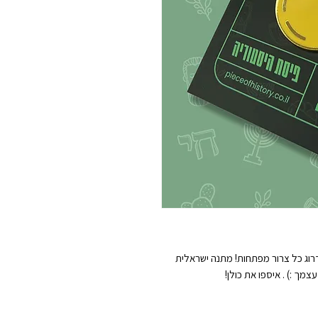
רוג כל צרור מפתחות! מתנה ישראלית
מך :) . איספו את כולן!