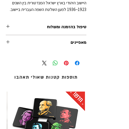
היישוב היהודי בארץ ישראל המנדטורית בין השנים
1923–1936 למען השלטת השפה העברית ביישוב.
טיפול בהזמנה ומשלוח
זמן הטיפול בכל הזמנה (לפני השילוח) נע בין 1-2 ימי
מאפיינים
עסקים. משלוחי אקספרס לרוב מטופלים תוך יום
עסקים אחד.
גודל סיכה: 4 ס"מ
אנו מציעים שלוש שיטות משלוח:
מידות קרטון תומך: 9.5X6 ס"מ
1. איסוף עצמי (ללא עלות): מדלפק הקבלה של מוזיאון
חומר: מתכת/אמייל
העם היהודי ('אנו') באוניברסיטת תל-אביב.
המוצר מגיע עטוף בשקית צלופן
2. שליחים עד הבית: נמסר עד 5 ימי עסקים - לכתובת
תוספות קטנות שאולי תאהבו
מגוריכם.
3. אקספרס לדלת הבית: נמסר תוך 1 עד 3 ימי עסקים -
לכתובת מגוריכם.
* עלות המשלוח מחושבת בסל הקניות