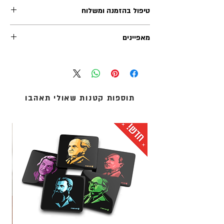
טיפול בהזמנה ומשלוח
זמן הטיפול בכל הזמנה (לפני השילוח) נע בין 1-2 ימי
מאפיינים
עסקים. משלוחי אקספרס לרוב מטופלים תוך יום
עסקים אחד.
גובה דמות: 8 ס"מ
אנו מציעים שלוש שיטות משלוח:
מידות אריזה: 5X5X8 ס"מ
1. איסוף עצמי (ללא עלות): מדלפק הקבלה של מוזיאון
חומר: PVC
העם היהודי ('אנו') באוניברסיטת תל-אביב.
בצד האריזה מופיע תקציר ביוגרפי, בעברית
2. שליחים עד הבית: נמסר עד 5 ימי עסקים - לכתובת
תוספות קטנות שאולי תאהבו
ובאנגלית
מגוריכם.
המוצר מגיע עם כרטיס ביוגרפי של הדמות
3. אקספרס לדלת הבית: נמסר תוך 1 עד 3 ימי עסקים -
הנבחרת
לכתובת מגוריכם.
* עלות המשלוח מחושבת בסל הקניות