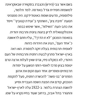
בשם אשר צבי (הירש) גינצברג בסקווירה שבאוקראינה
למשפחה חסידית וגדל באודסה. למד תלמוד,
פילוסופיה, מדעים ושפות כאוטודידקט. היה ממנהיגי
תנועת ״חיבת ציון״, השתתף ב״ועידת קטוביץ׳״ וייסד
את כתב-העת ״השילוח״, אשר שימש כבמה
אינטלקטואלית לדיון בהגות ציונית ותרבות יהודית.
במאמרו המכונן ״לא זו הדרך!״, עליו חתם לראשונה
כ״אחד העם״, הציג את היהדות כזהות
לאומית-תרבותית בעלת זיקה למסורת. הוא ראה
בארץ-ישראל פתרון לבעיה רוחנית ותרבותית של העם
היהודי, לא כמקלט פיזי, וגרס שאין לעלות ארצה טרם
יטופח בציון מרכז לאומי-רוחני הנשען על יסודות
תרבותיים ומוסריים. אחד העם הקים את ארגון
הסתרים ״בני משה״ להכשרה רוחנית, פעל להקמת
הטכניון, קידם את הפצת השפה העברית וסייע
להשגת הצהרת בלפור. ב-1922 עלה לארץ-ישראל
והתגורר בתל-אביב, ברחוב שעוד בחייו נקרא על שמו.