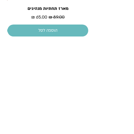
מארז תחתיות מנהיגים
מדר
מחיר רגיל
מחיר מבצע
הוספה לסל
עקבו אחרינו!
All content copyright © Piece of History 2013.
All rights reserved.
צרו קשר
שירות לקוחות, וש
אלות כלליות:
info@pieceofh
istory.com