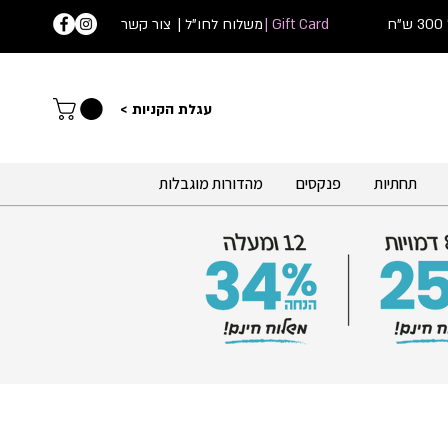
ח
Gift Card |
| משלוח לחו"ל
צור קשר
עג
לת הקניות >
תחתיות
פנקסים
מהדורות מוגבלות