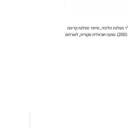
ו”ר מפלגת הליכוד, מייסד מפלגת קדימה
וראש הממשלה האחד עשר של מדינת ישראל (2001-2006). מתנה ישראלית מקורית, לאורחים