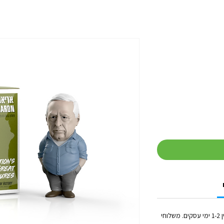
זמן הטיפול בכל הזמנה (לפני השילוח) נע בין 1-2 ימי עסקים. משלוחי