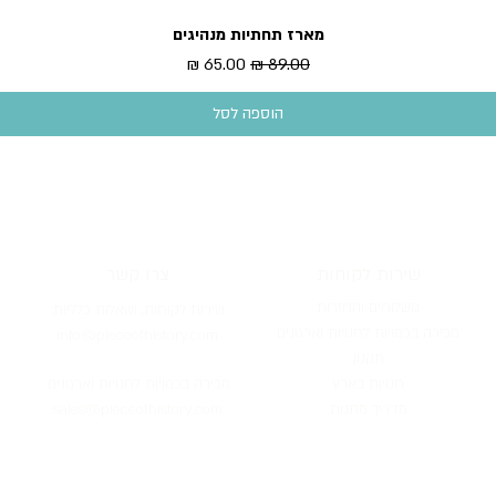
מארז תחתיות מנהיגים
תצוגה מהירה
מחיר רגיל
מחיר מבצע
הוספה לסל
שירות לקוחות
צרו קשר
משלוחים והחזרות
שירות לקוחות, וש
אלות כלליות:
מכירה בכמויות לחנויות וארגונים
info@pieceofh
istory.com
תקנון
חנ
ויות
בארץ
מכירה בכמויות לחנו
יות וארגונים:
מדריך מתנות
ofhistory.com
sales@piece