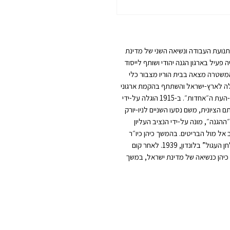
ן, חלוץ, מראשי תנועת העבודה ונשיאה השני של מדינת
פעיל בארגון הגנה יהודי ושותף לייסוד
לווילנה, לאחר שהמשטרה מצאה בבית הוריו מצבור כלי
יו שייכים לארגון אשר עמד בראשו. ב-1907 עלה לארץ-ישראל והשתתף בהקמת ארגוני
השמירה היהודים ״בר-גיורא״ ו-״השומר״, ובייסוד כתב-העת ה״אחדות״. ב-1915 הוגלה על-ידי
ם הציונית, משם נסעו השניים לניו-יורק
. בשנות ה-20 פעל בשורות ״ההגנה״, מונה על-ידי הנציב העליון
 אל מול הבריטים. בהמשך כיהן כיו״ר
ונשיא הוועד הלאומי, מטעמו השתתף ב-”ועידת השולחן העגול” בלונדון, 1939. לאחר קום
המדינה נבחר בן-צבי לכנסת הראשונה והחל מ-1952 כיהן כנשיאה של מדינת ישראל, במשך