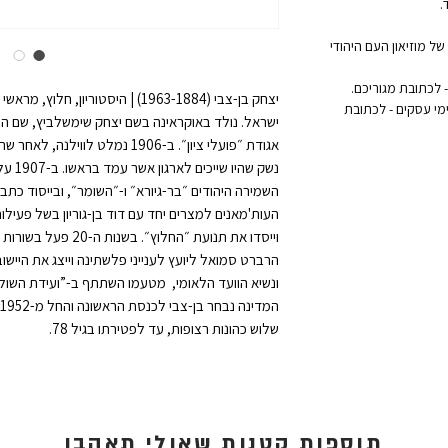
.
ל מוזיאון העם היהודי
יצחק בן-צבי (1963-1884) | היסטוריו
אקספרס לדלת הבית: נמסר תוך 1 עד 3 ימי עסקים - לכתובת
ישראל. נולד באוקראינה בשם יצחק שימשלביץ, שם היה 
אגודת ״פועלי ציון״. ב-1906 נמלט 
נשק שה
העות'מאנים למצרים יחד עם דוד בן-גוריון בשל פעילות
וייסדו את תנועת ״החלוץ״
הרברט סמואל ליועץ לענייני פלשתינה וייצג את היישוב
שלוש כהונות רצופות, עד לפטירתו בגיל 78.
תוספות קטנות שאולי תאהבו