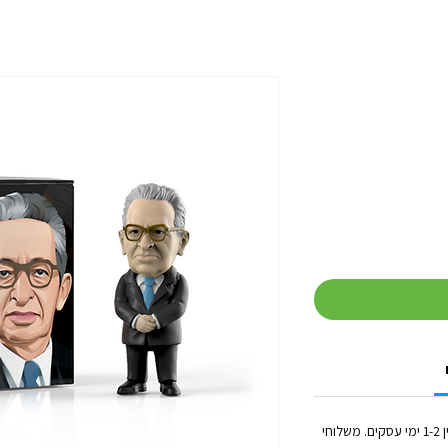
זמן הטיפול בכל הזמנה (לפני השילוח) נע בין 1-2 ימי עסקים. משלוחי