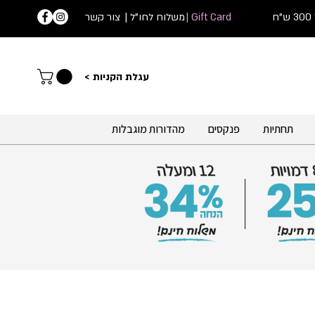
ח
Gift Card |
| משלוח לחו"ל
צור קשר
עג
לת הקניות >
תחתיות
פנקסים
מהדורות מוגבלות