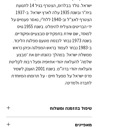
ישראל. נולד בבלרוס, הצטרף בגיל 14 לתנועת
בית"ר ובשנת 1935 עלה לארץ ישראל. ב-1937
הצטרף לאצ"ל וב-1940 ללח"י, נאסר פעמיים על
ידי הבריטים והצליח להימלט. בשנת 1955 גויס
למוסד, שם שירת בתפקידים מבצעיים ופיקודיים.
בשנת 1973 נבחר לכנסת מטעם מפלגת הליכוד.
ב-1983 נבחר לעמוד בראש המפלגה וכיהן כראש
ממשלת ישראל. במהלך כהונתו יזם את ‘מבצע
שלמה’ להעלאת יהודי אתיופיה ופעל רבות לקליטת
והעלאת יהודי ברה”מ. בשנת 2001 הוענק לשמיר
פרס ישראל על מפעל חיים - על תרומתו המיוחדת
לחברה ולמדינה.
טיפול בהזמנה ומשלוח
זמן הטיפול בכל הזמנה (לפני השילוח) נע בין 1-2 ימי
מאפיינים
עסקים. משלוחי אקספרס לרוב מטופלים תוך יום
עסקים אחד.
האריזה כוללת דמות + כרטיס ביוגרפי בעברית