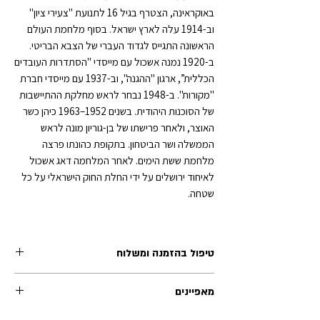
באוקראינה, הצטרף בגיל 16 לתנועת "צעירי ציון"
וב-1914 עלה לארץ ישראל. בסוף מלחמת העולם
הראשונה התגייס לגדוד העברי של הצבא הבריטי.
ב-1920 נמנה אשכול עם מייסדי "הסתדרות העובדים
הכללית”, ארגון "ההגנה", וב-1937 עם מייסדי חברת
"מקורות". ב-1948 נבחר לראש מחלקת ההתיישבות
של הסוכנות היהודית. בשנים 1952–1963 כיהן כשר
האוצר, ולאחר פרישתו של בן-גוריון מונה לראש
הממשלה ושר הביטחון. בתקופת כהונתו פרצה
מלחמת ששת הימים. לאחר המלחמה דאג אשכול
לאיחוד ירושלים על ידי החלת החוק הישראלי על כל
שטחה.
טיפול בהזמנה ומשלוח
זמן הטיפול בכל הזמנה (לפני השילוח) נע בין 1-2 ימי
מאפיינים
עסקים. משלוחי אקספרס לרוב מטופלים תוך יום
עסקים אחד.
האריזה כוללת דמות + כרטיס ביוגרפי בעברית