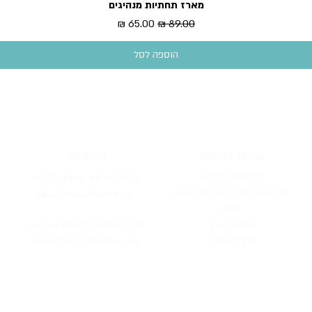
מארז תחתיות מנהיגים
תצוגה מהירה
מחיר רגיל
מחיר מבצע
הוספה לסל
שירות לקוחות
צרו קשר
משלוחים והחזרות
שירות לקוחות, וש
אלות כלליות:
מכירה בכמויות לחנויות וארגונים
info@pieceofh
istory.com
תקנון
חנ
ויות
בארץ
מכירה בכמויות לחנו
יות וארגונים:
מדריך מתנות
ofhistory.com
sales@piece