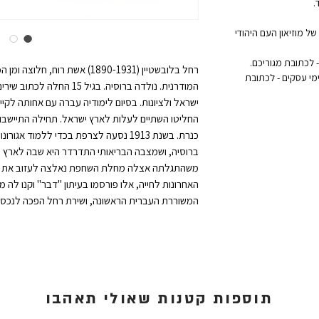
.
ל מוזיאון העם היהודי
רחל בלובשטיין (1890-1931) אשת ר
אקספרס לדלת הבית: נמסר תוך 1 עד 3 ימי עסקים - לכתובת
המודרנית. נולדה ברוסיה. בג
כנרת. בשנת 1913 נסעה לצרפת בכדי ללמוד
משהתגלתה אצלה מחלת השחפת נאלצה לעזוב את הקי
האחרונות לחייה, אלו פורסמו בעיתון "דבר" וקנו לה מ
המשוררת העברית הראשונה, ושירת רחל הפכה לנכס 
תוספות קטנות שאולי תאהבו