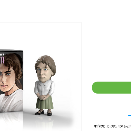
זמן הטיפול בכל הזמנה (לפני השילוח) נע בין 1-2 ימי עסקים. משלוחי