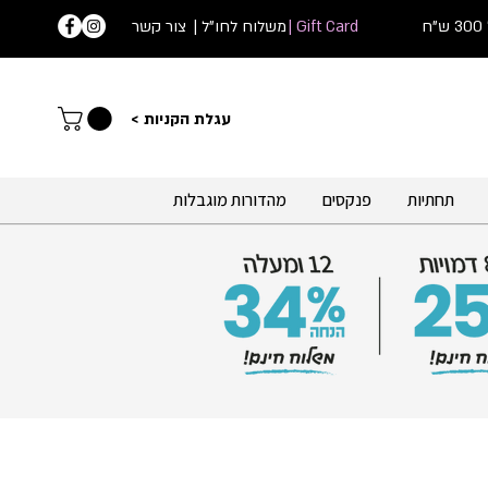
ח
Gift Card |
| משלוח לחו"ל
צור קשר
עג
לת הקניות >
תחתיות
פנקסים
מהדורות מוגבלות