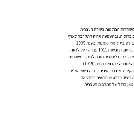
וח, חלוצה ומן המשוררות הבולטות בשירה העברית
יל 15 החלה לכתוב שירים ברוסית, ובהשפעת אחיה התקרבה לארץ
ישראל ולציונות. בסיום לימודיה עברה עם אחותה לקייב לטובת לימודי אמנות ובשנת 1909
החליטו השתיים לעלות לארץ ישראל. תחילה התיישבו ברחובות ובשנת 1911 עברה רחל לחוות
 אגורונומיה. בתום לימודיה חזרה לביקור משפחתי
ברוסיה, ושמצבה הבריאותי התדרדר היא שבה לארץ והצטרפה לקבוצת דגניה (1919).
בוץ. את רוב שיריה כתבה בשש השנים
עריצים רבים. יש הרואים ברחל את
צאן ברזל של התרבות העברית.