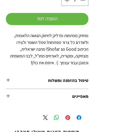
הוספה לסל
מחזיק מפתחות מדליק לחיזוק הגאווה הלאומית,
ולשדרוג כל צרור מפתחות! סמל השופר ולצידו
הכיתוב Shofar so Good! מתנה ישראלית,
מצחיקה, ומקורית, לאורחים מחו"ל, לבני המשפחה
וכמובן עבור עצמך :) . איספו את כולן!
טיפול בהזמנה ומשלוח
זמן הטיפול בכל הזמנה (לפני השילוח) נע בין 1-2 ימי
מאפיינים
עסקים. משלוחי אקספרס לרוב מטופלים תוך יום
עסקים אחד.
גודל התליון: 5 ס"מ
אנו מציעים שלוש שיטות משלוח:
אורך שרשרת (כולל טבעת): 6 ס"מ
1. איסוף עצמי (ללא עלות): מדלפק הקבלה של מוזיאון
מידות קרטון תומך: 14X6.5 ס"מ
העם היהודי ('אנו') באוניברסיטת תל-אביב.
חומר: מתכת/אמייל
2. שליחים עד הבית: נמסר עד 5 ימי עסקים - לכתובת