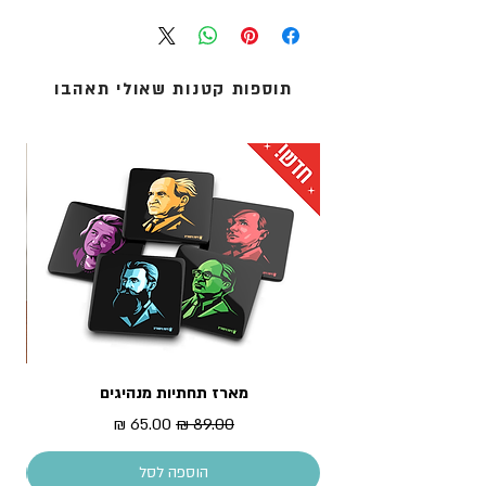
אנו מציעים שלוש שיטות משלוח:
מידות התיק: 40 על 44 ס"מ
1. איסוף עצמי (ללא עלות): מדלפק הקבלה של מוזיאון
התיק מגיע עטוף בשקית צלופן
העם היהודי ('אנו') באוניברסיטת תל-אביב.
2. שליחים עד הבית: נמסר עד 5 ימי עסקים - לכתובת
תוספות קטנות שאולי תאהבו
מגוריכם.
3. אקספרס לדלת הבית: נמסר תוך 1 עד 3 ימי עסקים -
לכתובת מגוריכם.
* עלות המשלוח מחושבת בסל הקניות
מארז תחתיות מנהיגים
מדר
מחיר רגיל
מחיר מבצע
הוספה לסל