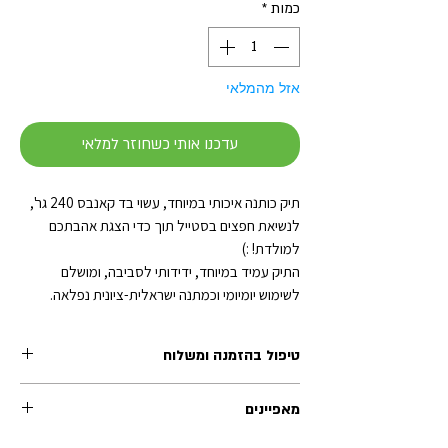
כמות
*
אזל מהמלאי
עדכנו אותי כשחוזר למלאי
תיק כותנה איכותי במיוחד, עשוי בד קאנבס 240 גר',
לנשיאת חפצים בסטייל תוך כדי הצגת אהבתכם
למולדת! :)
התיק עמיד במיוחד, ידידותי לסביבה, ומושלם
לשימוש יומיומי וכמתנה ישראלית-ציונית נפלאה.
טיפול בהזמנה ומשלוח
זמן הטיפול בכל הזמנה (לפני השילוח) נע בין 1-2 ימי
מאפיינים
עסקים. משלוחי אקספרס לרוב מטופלים תוך יום
עסקים אחד.
תיק כותנה - קאנבס 240 גרם