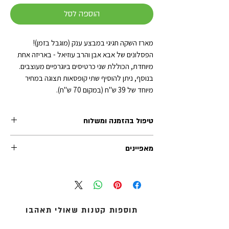
הוספה לסל
מארז השקה חגיגי במבצע ענק (מוגבל בזמן)!
הפסלונים של אבא אבן והרב עוזיאל - באריזה אחת
מיוחדת, הכוללת שני כרטיסים ביוגרפיים מעוצבים.
בנוסף, ניתן להוסיף שתי קופסאות תצוגה במחיר
מיוחד של 39 ש"ח (במקום 70 ש"ח).
טיפול בהזמנה ומשלוח
זמן הטיפול בכל הזמנה (לפני השילוח) נע בין 1-2 ימי
מאפיינים
עסקים. משלוחי אקספרס לרוב מטופלים תוך יום
עסקים אחד.
מארז ההשקה כולל שתי דמויות + שני כרטיסים
אנו מציעים שלוש שיטות משלוח:
ביוגרפיים
1. איסוף עצמי (ללא עלות): מדלפק הקבלה של מוזיאון
גובה כל דמות: 8 ס"מ
העם היהודי ('אנו') באוניברסיטת תל-אביב.
מידות אריזת דמות: 5X7.5X8 ס"מ
2. שליחים עד הבית: נמסר עד 5 ימי עסקים - לכתובת
תוספות קטנות שאולי תאהבו
חומר: PVC
מגוריכם.
בצד האריזה מופיע תקציר ביוגרפי, בעברית
3. אקספרס לדלת הבית: נמסר תוך 1 עד 3 ימי עסקים -