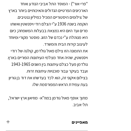
"פרי-אור") - המוסד התל אביבי הנודע ואחד
הארכיונים הפרטיים הגדולים והאיכותיים ביותר בארץ
של צילומים היסטוריים המכיל כמיליון נגטיבים.
הוקמה בשנת 1936 ע"י הצלם רודי ויסנשטין ואשתו
מרים ועד היום היא נמצאת בבעלות המשפחה; כיום
היא מנוהלת ע"י נכדם של הזוג. פוסטר מקורי ומיוחד
לעיצוב קירות הבית והמשרד.
את התמונה הזו צילם פאול גולדמן, קולגה של רודי
ויסנשטין, שהיה אחד מצלמי העיתונות הפוריים בארץ.
גולדמן פעל כצלם עיתונות בין השנים 1943-1965
ועבד בעיקר עבור סוכנויות עיתונות זרות.
בצילום איקוני זה, הוא לכד בעדשתו את דוד בן גוריון
בעת עמידת הראש המפורסמת שלו.
מתוך אוסף פאול גודמן במוז"א- מוזיאון ארץ ישראל,
תל-אביב.
מאפיינים