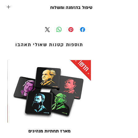
גודל הדפס: 48X68 ס"מ
טיפול בהזמנה ומשלוח
נמכר ללא מסגרת - נשלח בתוך גליל קרטון עמיד
לשילוח
זמן הטיפול בכל הזמנה (לפני השילוח) נע בין 1-2 ימי
עסקים. משלוחי אקספרס לרוב מטופלים תוך יום
עסקים אחד.
אנו מציעים שלוש שיטות משלוח:
תוספות קטנות שאולי תאהבו
1. איסוף עצמי (ללא עלות): מדלפק הקבלה של מוזיאון
העם היהודי ('אנו') באוניברסיטת תל-אביב.
2. שליחים עד הבית: נמסר עד 5 ימי עסקים - לכתובת
מגוריכם.
3. אקספרס לדלת הבית: נמסר תוך 1 עד 3 ימי עסקים -
לכתובת מגוריכם.
* עלות המשלוח מחושבת בסל הקניות
מארז תחתיות מנהיגים
מדר