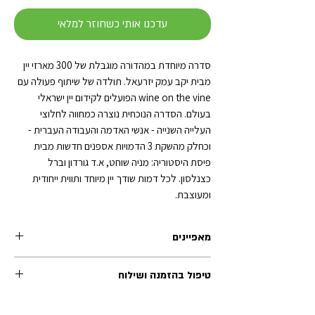
עדכנו אותי כשחוזר למלאי
סדרה מיוחדת במהדורה מוגבלת של 300 מארזי יין
מבית יקב עמק יזרעאל. תולדה של שיתוף פעולה עם
wine on the vine הפועלים לקידום יין ישראלי
בעולם. הסדרה הנוכחית נוצרה כמחווה לחלוצי
העלייה השנייה - אנשי האדמה והעבודה העברית -
וכחלק מהשקת 3 הדמויות אספנים חדשות מבית
פיסת היסטוריה: מניה שוחט, א.ד גורדון וברל
כצנלסון. לכל דמות שודך יין מיוחד ותווית ייחודית
ומעוצבת.
מאפיינים
מפרט - מארז היינות
(כשרים לפסח)
טיפול בהזמנה ושילוח
- המארז כולל 3 בקבוקים (750 מ"ל כל אחד) של יינות
בלנד מסוגים שונים.
זמן הטיפול בכל הזמנה (לפני השילוח) נע בין 1-2 ימי
- כל מארז מגיע עם תעודת אותנטיות ממוספרת