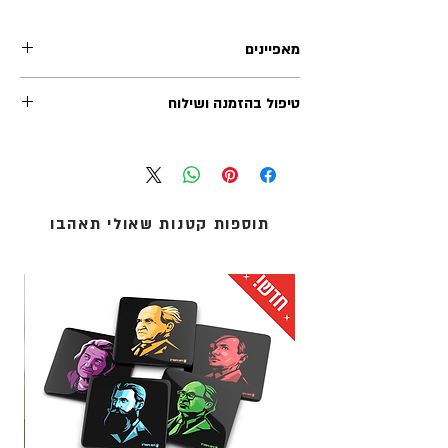
מאפיינים
אבני דרך | מסע בעקבות 50 אנדרטאות ואתרי
טיפול בהזמנה ושילוח
הנצחה בישראל
מיכאל יעקבוסון | איורים: איתמר מגיד
זמן הטיפול בכל הזמנה (לפני השילוח) נע בין 1-2 ימי
עסקים. משלוחי אקספרס לרוב מטופלים תוך יום
​מידות הספר: 27/21 ס"מ
עסקים אחד.
120 עמודים
אנו מציעים שלוש שיטות משלוח:
כריכה קשיחה
תוספות קטנות שאולי תאהבו
1. איסוף עצמי (ללא עלות): מדלפק הקבלה של מוזיאון
שנת הוצאה: 2026
העם היהודי ('אנו') באוניברסיטת תל-אביב.
עיצוב גרפי והפקה: פיסת היסטוריה
2. שליחים עד הבית: נמסר עד 5 ימי עסקים - לכתובת
עריכה לשונית: אורית זלינגר
מגוריכם.
3. אקספרס לדלת הבית: נמסר תוך 1 עד 3 ימי עסקים -
לכתובת מגוריכם.
* עלות המשלוח מחושבת בסל הקניות