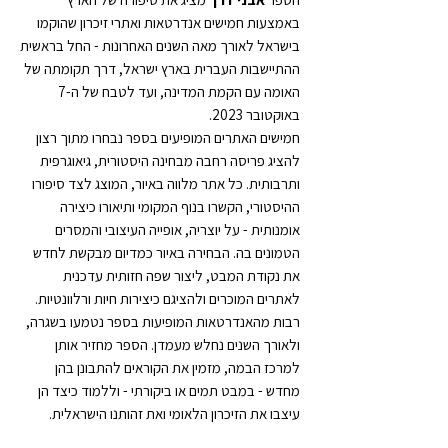
באמצעות חמישים אנדרטאות ואתרי זיכרון שהוקמו
בישראל לאורך מאה השנים האחרונות - החל בראשית
ההתיישבות העברית בארץ ישראל, דרך תקומתה של
האומה עם הקמת המדינה, ועד לטבח של ה-7
באוקטובר 2023.
​חמישים האתרים המופיעים בספר נבחרו מתוך רצון
להציג פריסה רחבה מבחינה היסטורית, גיאוגרפית
ותרבותית. כל אתר מלווה באיור, המוצג לצד סיפורו
ההיסטורי, הקשרו בנוף המקומי ותיאורו כיצירה
אומנותית - על יוצריה, אופייה העיצובי והמסרים
הטמונים בה. הבחירה באיור כמדיום מבקשת לחדש
את נקודת המבט, ליצור שפה חזותית עדכנית
לאתרים המוכרים ולהציגם כיצירות חיות ורלוונטיות. ​
רבות מהאנדרטאות המופיעות בספר נטמעו בשגרה,
ולאורך השנים נחלש מעמדן. הספר מחזיר אותן
למרכז הבמה, מזמין את הקוראים להתבונן בהן
מחדש - במבט תמים או ביקורתי - וללמוד כיצד הן
עיצבו את הזיכרון הלאומי ואת זהותנו הישראלית.