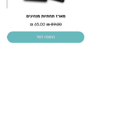
מארז תחתיות מנהיגים
מדר
מחיר רגיל
מחיר מבצע
הוספה לסל
עקבו אחרינו!
All content copyright © Piece of History 2013.
All rights reserved.
צרו קשר
שירות לקוחות, וש
אלות כלליות: