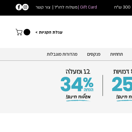
ח
Gift Card |
| משלוח לחו"ל
צור קשר
עג
לת הקניות >
תחתיות
פנקסים
מהדורות מוגבלות