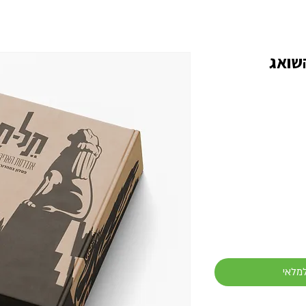
שואג
למלאי