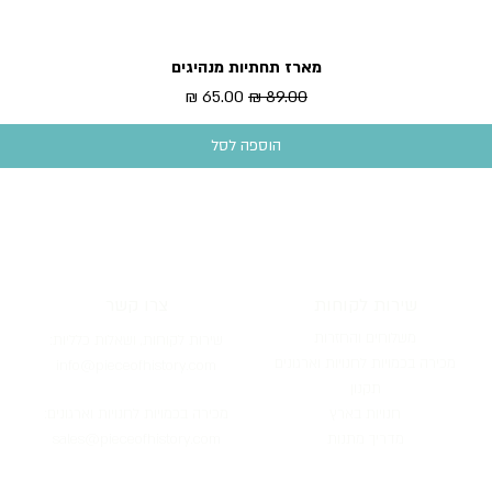
מארז תחתיות מנהיגים
תצוגה מהירה
מחיר רגיל
מחיר מבצע
הוספה לסל
שירות לקוחות
צרו קשר
משלוחים והחזרות
שירות לקוחות, וש
אלות כלליות:
מכירה בכמויות לחנויות וארגונים
info@pieceofh
istory.com
תקנון
חנ
ויות
בארץ
מכירה בכמויות לחנו
יות וארגונים:
מדריך מתנות
ofhistory.com
sales@piece