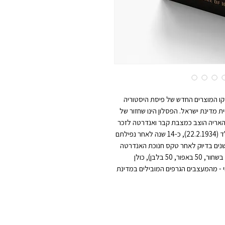
 קו המוצרים החדש של פיסת היסטוריה
 מדינת ישראל. הפסלון הינו שחזור של
 האריה הוצב כמצבת קבר ואנדרטה לזכר
שמונת ההרוגים בקרב תל-חי, ונחנך ב-ז' באדר, תרצ"ד (22.2.1934), כ-14 שנה לאחר נפילתם
ב. המהדורה הושקה בתאריך ה-22.2.2021, 87 שנים בדיוק לאחר טקס חנוכת האנדרטה
בכפר גלעדי. המהדורה כוללת 150 יחידות בלבד (50 בשחור, 50 באפור, 50 בלבן), כולן
י - מהמעצבים הגרפים המובילים במדינת