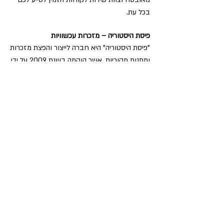
בכל עת.
פיסת היסטוריה – מזכרות עכשוויות
"פיסת היסטוריה" היא חברה לייצור והפצת מזכרות
ומתנות מקוריות, אשר הוקמה בשנת 2009 על ידי
אסף הררי. החברה חרטה על דגלה להביא את
התרבות וההיסטוריה הישראלית לידי ביטוי בכל
מוצריה ואכן מוצרי החברה מושפעים מהתרבות
והפולקלור הישראלי. במרוצת השנים סיפקנו אלפי
מתנות לאלפי לקוחות מרוצים ואנו מזמינים גם
אתכם להצטרף לציבור הלקוחות שלנו. לפרטים
נוספים חייגו:
073-3744925
.
עקבו אחרינו!