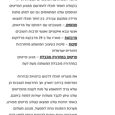
בקטלוג האתר תוכלו להתרשם ממגוון הפריטים
הנוספים שלנו המתאימים גם הם למתן מתנת
פרידה ממקום עבודה. בין היתר תוכלו למצוא:
פנקסים
– מעוצבים עם דמותם של מדינאים,
אנשי צבא אייקוניים ואנשי תרבות חשובים
מדבקות
– מארז של כ-19 מדבקות מדליקות
סיכות
– סיכות בעיצוב המושפע מהתרבות
היהודית-ישראלית
פריטים במהדורה מוגבלת
– מגוון פריטים
במהדורה מוגבלת המשתנה מעת לעת
את מוצרינו תוכלו לרכוש בחנויות נבחרות
הפרוסות ברחבי הארץ, אך החדשות הטובות הן
שלא צריך להתאמץ על מנת לקנות מהפריטים
שלנו וניתן לקבל משלוח ישירות לפתח ביתכם.
באתר החנות שלנו תמצאו קטלוג פריטים מפורט,
מערכת הזמנות נוחה לתפעול, מנגנון תשלום
מאובטח וצוות שירות לקוחות הזמין לסייע לכם