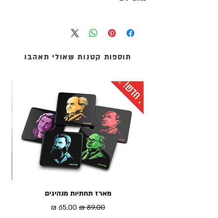
עסקים. משלוחי אקספרס לרוב מטופלים תוך יום
עסקים אחד.
יש לבחור את גודל ההדפס (גדול/קטן) ואת שפת
אנו מציעים שלוש שיטות משלוח:
הטקסט המוצגת (עברית/אנגלית)
1. איסוף עצמי (ללא עלות): מדלפק הקבלה של מוזיאון
נמכר ללא מסגרת - נשלח בתוך גליל קרטון עמיד
העם היהודי ('אנו') באוניברסיטת תל-אביב.
לשילוח
2. שליחים עד הבית: נמסר עד 5 ימי עסקים - לכתובת
תוספות קטנות שאולי תאהבו
מודפס דיגיטלית על נייר כרומו 170 גרם
מגוריכם.
הגדלים מתאימים למסגרות הנמכרות באיקאה
3. אקספרס לדלת הבית: נמסר תוך 1 עד 3 ימי עסקים -
לכתובת מגוריכם.
* עלות המשלוח מחושבת בסל הקניות
מארז תחתיות מנהיגים
מדר
מחיר רגיל
מחיר מבצע