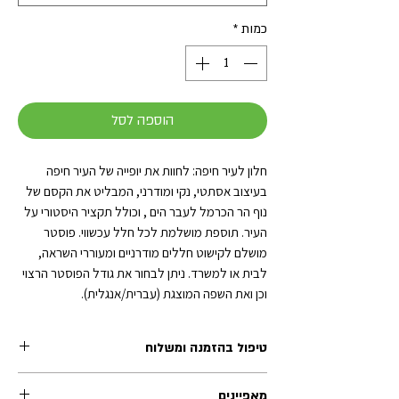
כמות
*
הוספה לסל
חלון לעיר חיפה: לחוות את יופייה של העיר חיפה
בעיצוב אסתטי, נקי ומודרני, המבליט את הקסם של
נוף הר הכרמל לעבר הים , וכולל תקציר היסטורי על
העיר. תוספת מושלמת לכל חלל עכשווי. פוסטר
מושלם לקישוט חללים מודרניים ומעוררי השראה,
לבית או למשרד. ניתן לבחור את גודל הפוסטר הרצוי
וכן ואת השפה המוצגת (עברית/אנגלית).
טיפול בהזמנה ומשלוח
זמן הטיפול בכל הזמנה (לפני השילוח) נע בין 1-2 ימי
מאפיינים