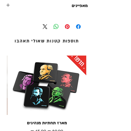
זמן הטיפול בכל הזמנה (לפני השילוח) נע בין 1-2 ימי
מאפיינים
עסקים. משלוחי אקספרס לרוב מטופלים תוך יום
עסקים אחד.
יש לבחור את גודל ההדפס (גדול/קטן) ואת שפת
אנו מציעים שלוש שיטות משלוח:
הטקסט המוצגת (עברית/אנגלית)
1. איסוף עצמי (ללא עלות): מדלפק הקבלה של מוזיאון
נמכר ללא מסגרת - נשלח בתוך גליל קרטון עמיד
העם היהודי ('אנו') באוניברסיטת תל-אביב.
לשילוח
2. שליחים עד הבית: נמסר עד 5 ימי עסקים - לכתובת
תוספות קטנות שאולי תאהבו
מודפס דיגיטלית על נייר כרומו 170 גרם
מגוריכם.
הגדלים מתאימים למסגרות הנמכרות באיקאה
3. אקספרס לדלת הבית: נמסר תוך 1 עד 3 ימי עסקים -
לכתובת מגוריכם.
* עלות המשלוח מחושבת בסל הקניות
מארז תחתיות מנהיגים
מדר
מחיר רגיל
מחיר מבצע