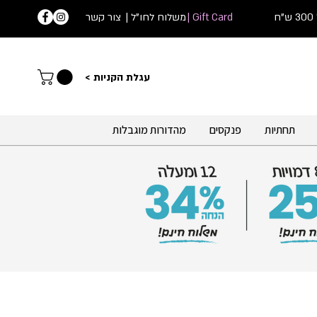
ח
Gift Card |
| משלוח לחו"ל
צור קשר
עג
לת הקניות >
תחתיות
פנקסים
מהדורות מוגבלות