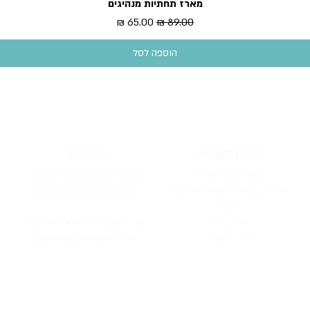
מארז תחתיות מנהיגים
תצוגה מהירה
מחיר רגיל
מחיר מבצע
הוספה לסל
שירות לקוחות
צרו קשר
משלוחים והחזרות
שירות לקוחות, וש
אלות כלליות:
מכירה בכמויות לחנויות וארגונים
info@pieceofh
istory.com
תקנון
חנ
ויות
בארץ
מכירה בכמויות לחנו
יות וארגונים:
מדריך מתנות
ofhistory.com
sales@piece