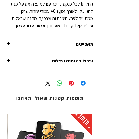
גדולות! לכל פנקס כריכה עם למינציה מט על מנת
להגן עליו לאורך זמן, ו-48 עמודי שורות שרק
ממתינים לפרץ היצרתיות שבכן/ם! מתנה ישראלית
וציונית קטנה, לבני משפחתך וכמובן עבור עצמך.
מאפיינים
טיפול בהזמנה ושילוח
גודל כל פנקס: 14.5 על 9.5 ס"מ
48 עמודים
זמן הטיפול בכל הזמנה (לפני השילוח) נע בין 1-2 ימי
כריכת סיכות רכה
עסקים. משלוחי אקספרס לרוב מטופלים תוך יום
עובי הכריכה - 250 גר' + למינציה מט
עסקים אחד.
דפי שורות בצבע לבן - 80 גר'
אנו מציעים שלוש שיטות משלוח:
תוספות קטנות שאולי תאהבו
1. איסוף עצמי (ללא עלות): מדלפק הקבלה של מוזיאון
העם היהודי ('אנו') באוניברסיטת תל-אביב.
2. שליחים עד הבית: נמסר עד 5 ימי עסקים - לכתובת
מגוריכם.
3. אקספרס לדלת הבית: נמסר תוך 1 עד 3 ימי עסקים -
לכתובת מגוריכם.
* עלות המשלוח מחושבת בסל הקניות