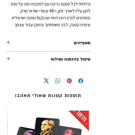
גדולות! לכל פנקס כריכה עם למינציה מט על מנת
להגן עליו לאורך זמן, ו-48 עמודי שורות שרק
ממתינים לפרץ היצרתיות שבכן/ם! מתנה ישראלית
וציונית קטנה, לבני משפחתך וכמובן עבור עצמך.
מאפיינים
טיפול בהזמנה ושילוח
גודל כל פנקס: 14.5 על 9.5 ס"מ
48 עמודים
זמן הטיפול בכל הזמנה (לפני השילוח) נע בין 1-2 ימי
כריכת סיכות רכה
עסקים. משלוחי אקספרס לרוב מטופלים תוך יום
עובי הכריכה - 250 גר' + למינציה מט
עסקים אחד.
דפי שורות בצבע לבן - 80 גר'
אנו מציעים שלוש שיטות משלוח:
תוספות קטנות שאולי תאהבו
1. איסוף עצמי (ללא עלות): מדלפק הקבלה של מוזיאון
העם היהודי ('אנו') באוניברסיטת תל-אביב.
2. שליחים עד הבית: נמסר עד 5 ימי עסקים - לכתובת
מגוריכם.
3. אקספרס לדלת הבית: נמסר תוך 1 עד 3 ימי עסקים -
לכתובת מגוריכם.
* עלות המשלוח מחושבת בסל הקניות