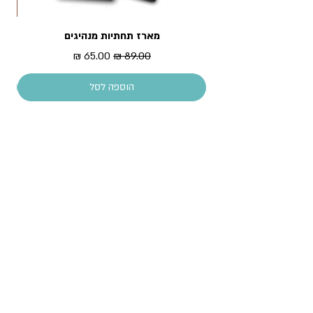
מארז תחתיות מנהיגים
מדר
מחיר רגיל
מחיר מבצע
הוספה לסל
עקבו אחרינו!
All content copyright © Piece of History 2013.
All rights reserved.
צרו קשר
שירות לקוחות, וש
אלות כלליות: