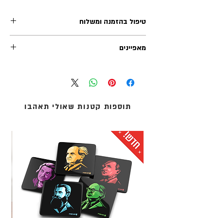
טיפול בהזמנה ומשלוח
זמן הטיפול בכל הזמנה (לפני השילוח) נע בין 1-2 ימי
מאפיינים
עסקים. משלוחי אקספרס לרוב מטופלים תוך יום
עסקים אחד.
גובה דמות: 8 ס"מ
אנו מציעים שלוש שיטות משלוח:
מידות אריזה: 5X5X8 ס"מ
1. איסוף עצמי (ללא עלות): מדלפק הקבלה של מוזיאון
חומר: PVC
העם היהודי ('אנו') באוניברסיטת תל-אביב.
בצד האריזה מופיע תקציר ביוגרפי, בעברית
2. שליחים עד הבית: נמסר עד 5 ימי עסקים - לכתובת
תוספות קטנות שאולי תאהבו
ובאנגלית
מגוריכם.
המוצר מגיע עם כרטיס ביוגרפי של הדמות
3. אקספרס לדלת הבית: נמסר תוך 1 עד 3 ימי עסקים -
הנבחרת
לכתובת מגוריכם.
* עלות המשלוח מחושבת בסל הקניות