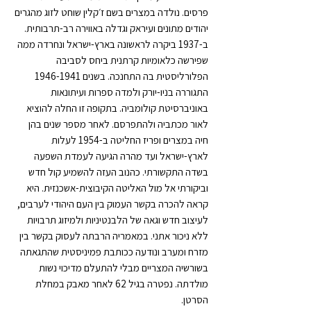
פרסים. נולדה במצרים בשם ז׳קלין שוחט לזוג מהגרים
יהודים מתונים ועיראק וגדלה באווירה רב-תרבותית.
ב-1937 ביקרה לראשונה בארץ-ישראל ונחרדה ממה
שפירשה כלאומיות קרתנית ביחס לסביבה
הפלורליסטית בה התחנכה. בשנים 1946-1941
התגוררה בניו-יורק ולמדה ספרות ועיתונאות
באוניברסיטת קולומביה. בתקופה זו החלה להוציא
לאור מכתביה ולהתפרסם. לאחר מספר שנים בהן
חיה במצרים ופריז החליטה ב-1954 לעלות
לארץ-ישראל ועד מהרה הגיעה לעמדת השפעה
בשדה התקשורתי. כהנוב העזה להשמיע קול חדש
וביקורתי אל מול האליטה הקיבוצית-אשכנזית. היא
קראה להכרה בקשר העמוק בין העם היהודי לערבים,
לעיצוב חדש וגאה של הלבנטיניות ולמיזוג תרבויות
ללא ניכור אתני. במאמריה הרבתה לעסוק בקשר בין
מזרח ומערב ונודעה ככותבת פמיניסטית שהתגאתה
בשורשיה המצריים מבלי להתעלם מדיכוי נשות
מולדתה. נפטרה בגיל 62 לאחר מאבק במחלת
הסרטן.